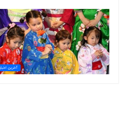
ت
و
ل
ی
د
ل
ب
۲ روز پیش
ا
آخرین اخبار
تولید لباس‌های هوشمن
س‌
«حسگرهای پوشیدنی ک
ه
ا
ی
ه
و
ش
م
ن
د