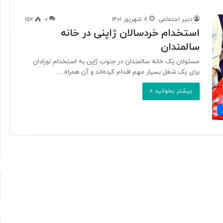
دبیر اجتماعی
۸ شهریور ۱۴۰۱
۰
۱۵۲
استخدام خردسالان ژاپنی در خانه
آ
سالمندان
ی
ا
مسئولان یک خانه سالمندان در جنوب ژاپن به استخدام نوزادان
ف
برای یک شغل بسیار مهم اقدام کرده‌اند و آن همراه…
ن
ا
بیشتر بخوانید »
و
۱ روز پیش
ر
د ایرانی با
آیا فناوری می‌تواند جای آتش‌نشان‌ها
ی
ریگامی»
را بگیرد؟
م
ی‌
ت
و
ا
ن
د
ج
ا