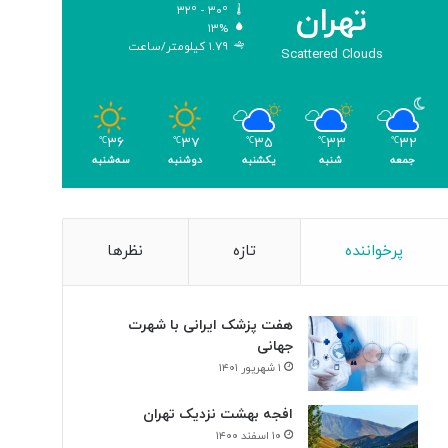
تهران
۳۲º - ۳۰º
و
۱۳%
م
۱.۷۹ کیلومتر/ساعت
Scattered Clouds
ر
۳۶
۳۷
۳۵
۳۳
۳۲
℃
℃
℃
℃
℃
جمعه
شنبه
یکشنبه
دوشنبه
سه‌شنبه
پرخواننده
تازه
نظرها
هفت پزشک ایرانی با شهرت
جهانی
۱ شهریور ۱۴۰۱
افجه بهشت نزدیک تهران
۱۰ اسفند ۱۴۰۰