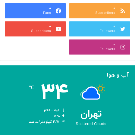
س
ر
ه
۰
۰
ا
Fans
Subscribers
»
ل
ج
م
۰
۰
ل
پ
Subscribers
Followers
ا
ی
ل
ا
۰
آ
د
Followers
ل‌
ج
ا
ه
ح
ا
م
ن
آب و هوا
د
ی
۳۴
ه
℃
و
ش
م
ص
تهران
۳۴º - ۳۰º
ن
۱۴%
۴.۹۲ کیلومتر/ساعت
و
Scattered Clouds
ع
ی