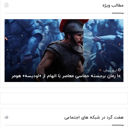
مطالب ویژه
۱
م
۰
غ
ر
ز
م
م
ا
ت
ن
ف
ب
ک
ر
ر
ج
گ
۱ روز پیش
۱۰ رمان برجسته حماسی معاصر با الهام از «اودیسه» هومر
م
س
و
ت
گ
ه
ل
ح
ا
م
ز
ا
س
س
م
هفت گرد در شبکه های اجتماعی
ی
ت
م
خ