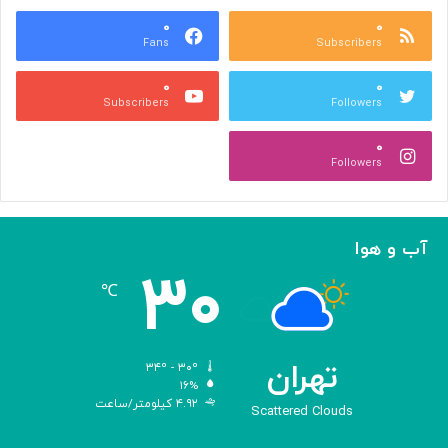
ع
و
ا
۰
۰
د
Fans
Subscribers
ص
ک
ر
ن
۰
۰
ب
ا
Subscribers
Followers
ا
ر
ا
ه‌
۰
ل
گ
Followers
ه
ی
ا
ر
م
ی
ا
ک
آب و هوا
ز
ر
۳۰
«
د
℃
ا
و
د
ی
تهران
۳۴º - ۳۰º
س
۱۶%
۴.۹۲ کیلومتر/ساعت
ه
Scattered Clouds
»
ه