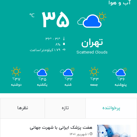
آب و هوا
و
د
۳۵
ر
ا
℃
ا
ن
پ
ش
س
گ
ا
ا
تهران
۳۶º - ۳۱º
ز
ه
۸%
۱.۷۹ کیلومتر/ساعت
۲
ب
Scattered Clouds
۵
ر
س
ا
ا
و
ل
ن
۳۷
۳۵
۳۲
۳۳
۳۶
℃
℃
℃
℃
℃
د
ک
پنج‌شنبه
جمعه
شنبه
یکشنبه
دوشنبه
ر
ن
ت
ا
ا
ر
پرخواننده
تازه
نظرها
ل
م
ا
ی‌
ر
ر
هفت پزشک ایرانی با شهرت جهانی
و
و
ح
د
۱ شهریور ۱۴۰۱