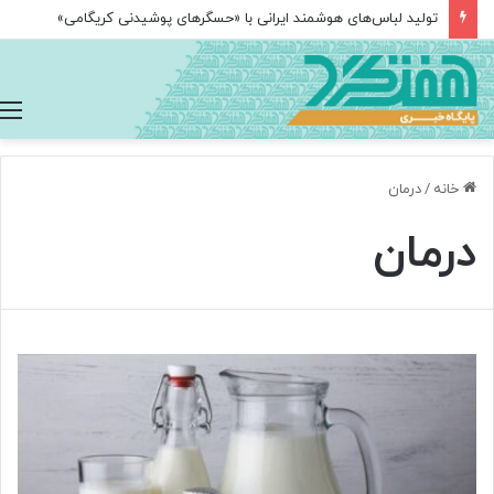
«خسوف»؛ روایتی سمفونیک از واقعه عاشورا پس از ۲۵ سال در تالار وحدت
خانه
/
درمان
درمان