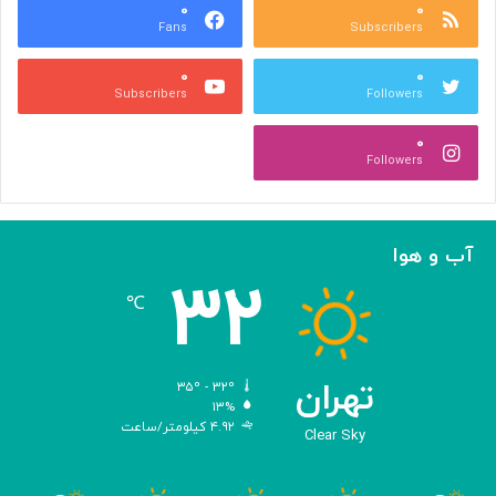
۰
ا
۰
Fans
Subscribers
ل
م
۰
۰
پ
Subscribers
Followers
ی
ا
۰
د
Followers
ج
ه
ا
ن
آب و هوا
ی
۳۲
ه
℃
و
ش
م
ص
تهران
۳۵º - ۳۲º
ن
۱۳%
۴.۹۲ کیلومتر/ساعت
و
Clear Sky
ع
ی