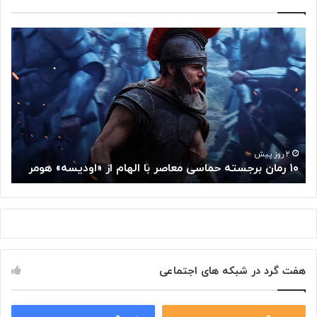
۱
م
۰
غ
ر
ز
م
م
ا
ت
ن
ف
ب
ک
ر
ر
ج
گ
۲ روز پیش
۱۰ رمان برجسته حماسی معاصر با الهام از «اودیسه» هومر
م
س
و
ت
گ
ه
ل
ح
ا
م
ز
ا
س
س
م
هفت گرد در شبکه های اجتماعی
ی
ت
م
خ
ع
و
ا
۰
۰
د