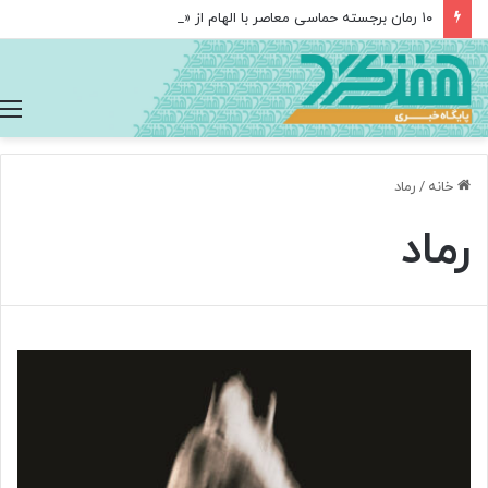
۱۰ رمان برجسته حماسی معاصر با الهام از «اودیسه» هومر
خانه
/
رماد
رماد