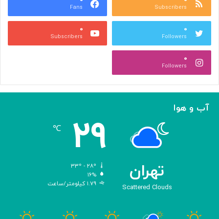
Fans
Subscribers
ص
ک
ر
ن
۰
۰
ب
ا
Subscribers
Followers
ا
ر
ا
ه‌
۰
ل
گ
Followers
ه
ی
ا
ر
م
ی
ا
ک
آب و هوا
ز
ر
۲۹
«
د
℃
ا
و
د
ی
تهران
۳۳º - ۲۸º
س
۱۶%
۱.۷۹ کیلومتر/ساعت
ه
Scattered Clouds
»
ه
و