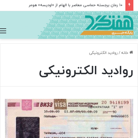
۱۰ رمان برجسته حماسی معاصر با الهام از «اودیسه» هومر
خانه
/
روادید الکترونیکی
روادید الکترونیکی