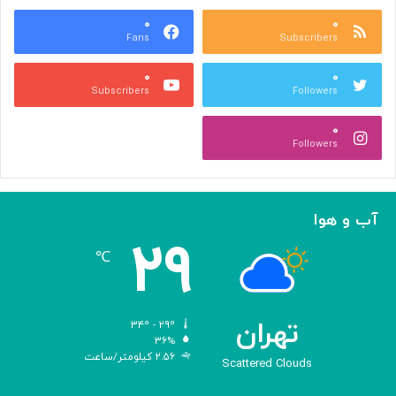
ع
و
ا
۰
۰
د
Fans
Subscribers
ص
ک
ر
ن
۰
۰
ب
ا
Subscribers
Followers
ا
ر
ا
ه‌
۰
ل
گ
Followers
ه
ی
ا
ر
م
ی
ا
ک
آب و هوا
ز
ر
۲۹
«
د
℃
ا
و
د
ی
تهران
۳۴º - ۲۹º
س
۳۶%
۲.۵۶ کیلومتر/ساعت
ه
Scattered Clouds
»
ه