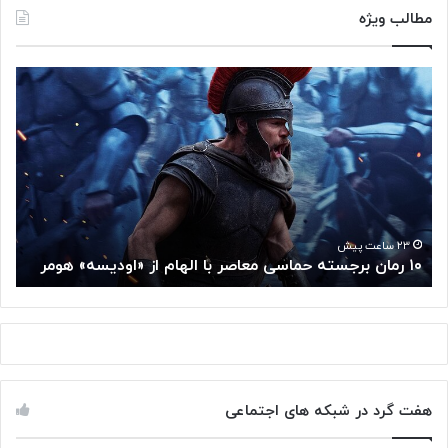
مطالب ویژه
۱
م
۰
غ
ر
ز
م
م
ا
ت
ن
ف
ب
ک
ر
ر
ج
گ
۲۳ ساعت پیش
۱۰ رمان برجسته حماسی معاصر با الهام از «اودیسه» هومر
م
س
و
ت
گ
ه
ل
ح
ا
م
ز
ا
س
س
م
هفت گرد در شبکه های اجتماعی
ی
ت
م
خ