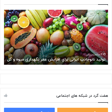
«
شِ
ک
ر
»
س
ل
و
ل‌
۳ ساعت پیش
۳ ساعت پیش
تولید نانوجاذب ایرانی برای افزایش عمر نگهداری میوه و گل
«شِک
ه
ا
ی
س
ر
ط
ا
هفت گرد در شبکه های اجتماعی
ن
ی
ر
۰
۰
ا