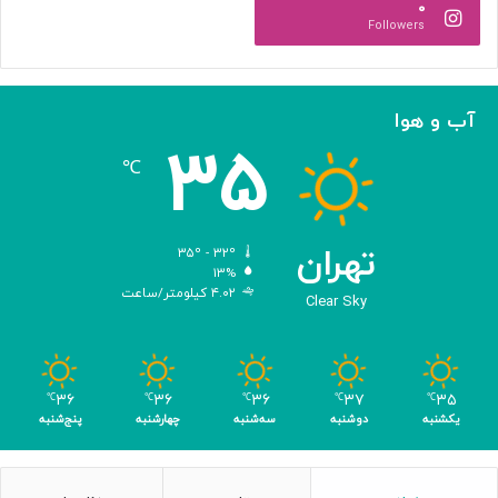
۰
ر
Followers
و
س‌
ه
ا
آب و هوا
ی
۳۵
م
℃
ه
ن
د
س
تهران
۳۵º - ۳۲º
ی‌
۱۳%
۴.۰۲ کیلومتر/ساعت
ش
Clear Sky
د
ه
ب
ر
۳۶
۳۶
۳۶
۳۷
۳۵
℃
℃
℃
℃
℃
ا
یکشنبه
دوشنبه
سه‌شنبه
چهارشنبه
پنج‌شنبه
ی
ن
ا