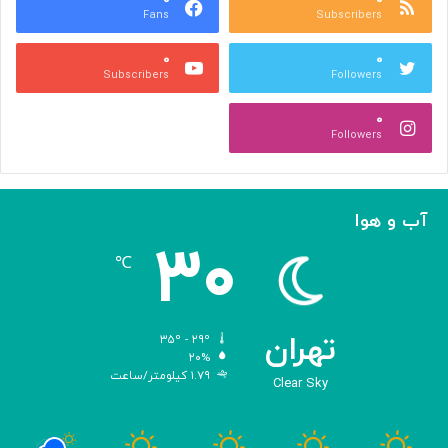
Fans
Subscribers
»
ل
ج
م
۰
۰
ل
پ
Subscribers
Followers
ا
ی
ل
ا
۰
آ
د
Followers
ل‌
ج
ا
ه
ح
ا
م
ن
آب و هوا
د
ی
۳۰
ه
℃
و
ش
م
ص
تهران
۳۵º - ۲۹º
ن
۲۰%
۱.۷۹ کیلومتر/ساعت
و
Clear Sky
ع
ی
ب