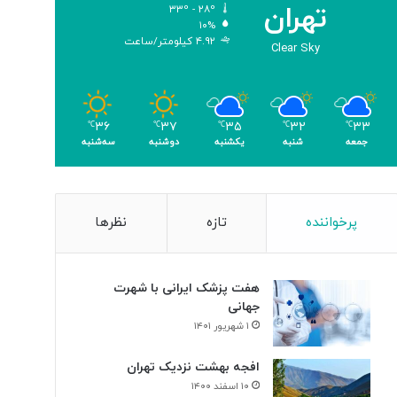
تهران
۳۳º - ۲۸º
و
۱۰%
م
۴.۹۲ کیلومتر/ساعت
Clear Sky
ر
۳۶
۳۷
۳۵
۳۲
۳۳
℃
℃
℃
℃
℃
جمعه
شنبه
یکشنبه
دوشنبه
سه‌شنبه
پرخواننده
تازه
نظرها
هفت پزشک ایرانی با شهرت
جهانی
۱ شهریور ۱۴۰۱
افجه بهشت نزدیک تهران
۱۰ اسفند ۱۴۰۰