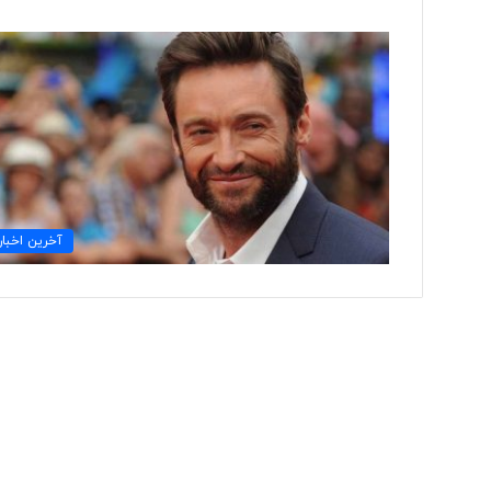
ت
و
ل
ی
د
ل
ب
۲ روز پیش
ا
آخرین اخبار
تولید لباس‌های هوشمن
س‌
«حسگرهای پوشیدنی ک
ه
ا
ی
ه
و
ش
م
ن
د