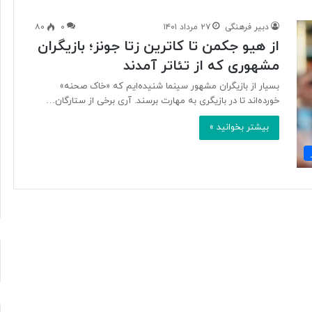
دبیر فرهنگی
۲۷ مرداد ۱۴۰۱
۰
۸۰
از هیو جکمن تا کاترین زتا جونز؛ بازیگران
آ
مشهوری که از تئاتر آمدند
ی
ا
بسیار از بازیگران مشهور سینما شنیده‌ایم که «خاک صحنه‌»
ف
خورده‌اند تا در بازیگری به مهارت برسند. آری برخی از ستارگان…
ن
ا
بیشتر بخوانید »
و
۱۶ ساعت پیش
ر
د ایرانی با
آیا فناوری می‌تواند جای آتش‌نشان‌ها
ی
ریگامی»
را بگیرد؟
م
ی‌
ت
و
ا
ن
د
ج
ا