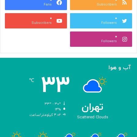
Fans
Subscribers
ص
ک
ر
ن
۰
۰
ب
ا
Subscribers
Followers
ا
ر
ا
ه‌
۰
ل
گ
Followers
ه
ی
ا
ر
م
ی
ا
ک
آب و هوا
ز
ر
۳۳
«
د
℃
ا
و
د
ی
تهران
۳۳º - ۳۰º
س
۱۴%
۴.۰۲ کیلومتر/ساعت
ه
Scattered Clouds
»
ه
و