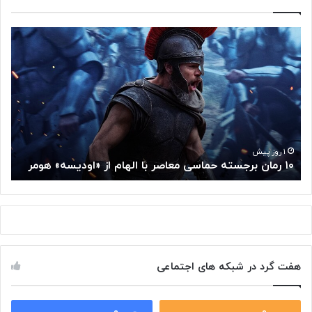
۱
م
۰
غ
ر
ز
م
م
ا
ت
ن
ف
ب
ک
ر
ر
ج
گ
۱ روز پیش
۱۰ رمان برجسته حماسی معاصر با الهام از «اودیسه» هومر
م
س
و
ت
گ
ه
ل
ح
ا
م
ز
ا
س
س
م
هفت گرد در شبکه های اجتماعی
ی
ت
م
خ
ع
و
ا
۰
۰
د