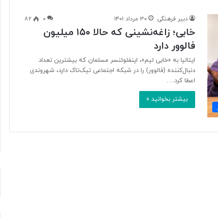
دبیر فرهنگی
۳۰ مرداد ۱۴۰۱
۰
۸۲
خابی؛ زاغه‌نشینی که حالا ۱۵۰ میلیون
آ
فالوور دارد
ی
ا
ایتالیا به «خابی لیم»، اینفلوئنسر مسلمان که بیشترین تعداد
ف
دنبال‌کننده (فالوور) را در شبکه اجتماعی تیک‌تاک دارد، شهروندی
ن
اعطا کرد.…
ا
و
بیشتر بخوانید »
۱۵ ساعت پیش
ر
د ایرانی با
آیا فناوری می‌تواند جای آتش‌نشان‌ها
ی
ریگامی»
را بگیرد؟
م
ی‌
ت
و
ا
ن
د
ج
ا