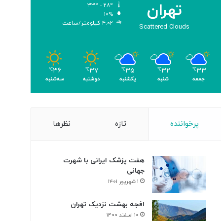
تهران
۳۳º - ۲۸º
و
۱۰%
م
۴.۰۲ کیلومتر/ساعت
Scattered Clouds
ر
۳۶
۳۷
۳۵
۳۲
۳۳
℃
℃
℃
℃
℃
جمعه
شنبه
یکشنبه
دوشنبه
سه‌شنبه
پرخواننده
تازه
نظرها
هفت پزشک ایرانی با شهرت
جهانی
۱ شهریور ۱۴۰۱
افجه بهشت نزدیک تهران
۱۰ اسفند ۱۴۰۰