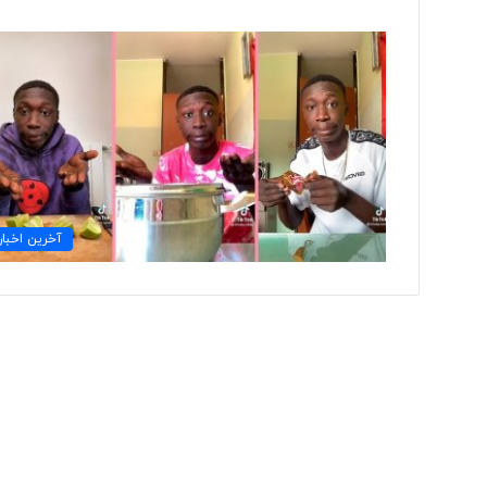
ت
و
ل
ی
د
ل
ب
۲ روز پیش
ا
آخرین اخبار
تولید لباس‌های هوشمن
س‌
«حسگرهای پوشیدنی ک
ه
ا
ی
ه
و
ش
م
ن
د