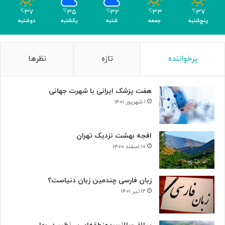
ک
ل
۳۷
۳۵
۳۲
۳۳
۳۷
℃
℃
℃
℃
℃
ر
د
پنج‌شنبه
جمعه
شنبه
یکشنبه
دوشنبه
ی
ر
گ
ت
ا
ا
پرخواننده
تازه
نظرها
م
ل
ی
ا
»
ر
هفت پزشک ایرانی با شهرت جهانی
و
ح
۱ شهریور ۱۴۰۱
د
ت
افجه بهشت نزدیک تهران
۱۰ اسفند ۱۴۰۰
زبان فارسی چندمین زبان دنیاست؟
۱۲ تیر ۱۴۰۱