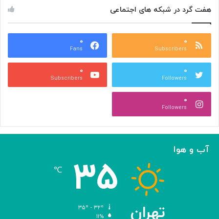
ض
ا
هفت گرد در شبکه های اجتماعی
ل
ن
ا
:
ب
ت
ش
۰
۰
و
Fans
Subscribers
ه
ل
ر
ی
۰
۰
ی
د
Subscribers
Followers
و
و
ص
ی
۰
ن
ر
Followers
ع
و
ت
س‌
ی
ه
ا
آب و هوا
ی
۳۵
م
℃
ه
ن
د
س
تهران
۳۵º - ۳۲º
ی‌
۱۱%