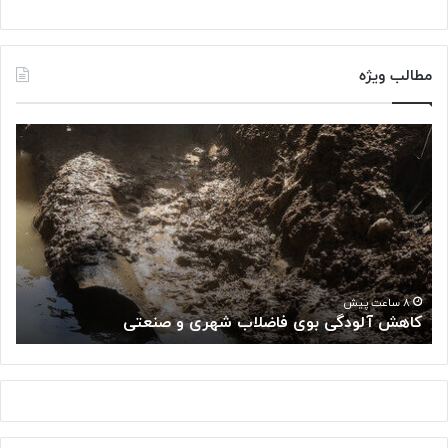
مطالب ویژه
ک
«
ا
پ
ه
ژ
ش
و
آ
ه
ل
ش
و
گ
د
ا
«
گ
ه
۸ ساعت پیش
کاهش آلودگی بوی فاضلاب شهری و صنعتی
ب
ی
م
ب
ل
و
ی
ی
س
ف
ر
ا
ط