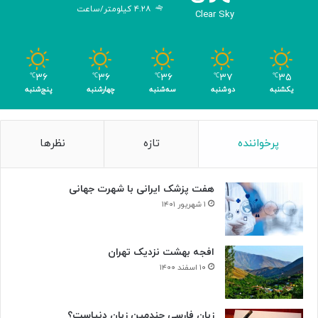
۴.۲۸ کیلومتر/ساعت
ش
Clear Sky
د
ه
ب
ر
۳۶
۳۶
۳۶
۳۷
۳۵
℃
℃
℃
℃
℃
ا
یکشنبه
دوشنبه
سه‌شنبه
چهارشنبه
پنج‌شنبه
ی
ن
ا
پرخواننده
تازه
نظرها
ب
و
د
هفت پزشک ایرانی با شهرت جهانی
ی
س
۱ شهریور ۱۴۰۱
ل
و
ل‌
افجه بهشت نزدیک تهران
ه
۱۰ اسفند ۱۴۰۰
ا
ی
س
زبان فارسی چندمین زبان دنیاست؟