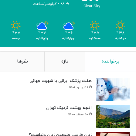
۲.۶۸ کیلومتر/ساعت
Clear Sky
۳۷
۳۷
۳۶
۳۵
۳۸
℃
℃
℃
℃
℃
دوشنبه
سه‌شنبه
چهارشنبه
پنج‌شنبه
جمعه
پرخواننده
تازه
نظرها
هفت پزشک ایرانی با شهرت جهانی
۱ شهریور ۱۴۰۱
افجه بهشت نزدیک تهران
۱۰ اسفند ۱۴۰۰
زبان فارسی چندمین زبان دنیاست؟