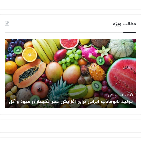
مطالب ویژه
«
شِ
ک
ر
»
س
ل
و
ل‌
۳ ساعت پیش
انی برای افزایش عمر نگهداری میوه و گل
«شِکر» سلول‌های سرطان
ه
ا
ی
س
ر
ط