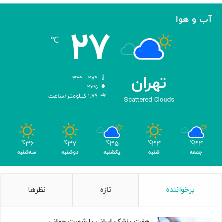
ی
ک
آب و هوا
ر
۲۷
د
℃
تهران
۳۴º - ۲۷º
۲۶%
۱.۷۹ کیلومتر/ساعت
Scattered Clouds
۳۶
۳۷
۳۵
۳۴
۳۴
℃
℃
℃
℃
℃
جمعه
شنبه
یکشنبه
دوشنبه
سه‌شنبه
پرخواننده
تازه
نظرها
هفت پزشک ایرانی با شهرت جهانی