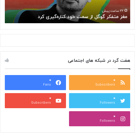
ر
د
گ
ر
۲۲ ساعت پیش
مغز متفکر گوگل از سمت خود کناره‌گیری کرد
«
و
ی
گ
»
ل
ب
ا
ه
ز
ت
س
ا
م
ل
هفت گرد در شبکه های اجتماعی
ت
ا
خ
ر
و
ح
د
۰
۰
ا
Fans
Subscribers
ک
ف
ن
ظ
۰
۰
ا
م
Subscribers
Followers
ر
ی‌
ه‌
آ
۰
گ
ی
Followers
ی
د
ر