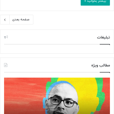
بیشتر بخوانید »
صفحه بعدی
تبلیغات
مطالب ویژه
م
«
غ
ک
ز
ا
م
ف
ت
ه
ف
ن
ک
ا