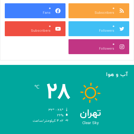
ع
و
ا
۰
۰
د
Fans
Subscribers
ص
ک
ر
ن
۰
۰
ب
ا
Subscribers
Followers
ا
ر
ا
ه‌
۰
ل
گ
Followers
ه
ی
ا
ر
م
ی
ا
ک
آب و هوا
ز
ر
۲۸
«
د
℃
ا
و
د
ی
تهران
۳۲º - ۲۸º
س
۲۶%
۴.۰۲ کیلومتر/ساعت
ه
Clear Sky
»
ه