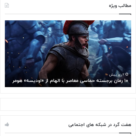
مطالب ویژه
۱
م
۰
غ
ر
ز
م
م
ا
ت
ن
ف
ب
ک
ر
ر
ج
گ
۲ روز پیش
۱۰ رمان برجسته حماسی معاصر با الهام از «اودیسه» هومر
م
س
و
ت
گ
ه
ل
ح
ا
م
ز
ا
س
س
م
هفت گرد در شبکه های اجتماعی
ی
ت
م
خ