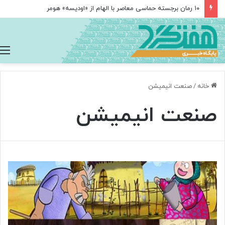
۱۰ رمان برجسته حماسی معاصر با الهام از «اودیسه» هومر
خانه
/
صنعت انیمیشن
صنعت انیمیشن