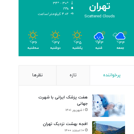
تهران
۳۴º - ۳۰º
و
۱۹%
م
۴.۰۲ کیلومتر/ساعت
Scattered Clouds
ر
۳۶
۳۷
۳۵
۳۳
۳۴
℃
℃
℃
℃
℃
جمعه
شنبه
یکشنبه
دوشنبه
سه‌شنبه
پرخواننده
تازه
نظرها
هفت پزشک ایرانی با شهرت
جهانی
۱ شهریور ۱۴۰۱
افجه بهشت نزدیک تهران
۱۰ اسفند ۱۴۰۰