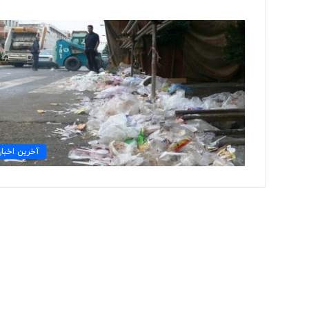
ت
و
ل
ی
د
ل
ب
۲ روز پیش
ا
آخرین اخبار
تولید لباس‌های هوشمن
س‌
«حسگرهای پوشیدنی ک
ه
ا
ی
ه
و
ش
م
ن
د