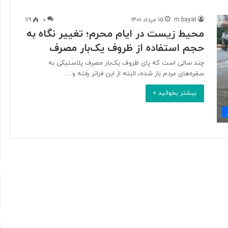
m.bayat
۱۵ مرداد ۱۴۰۱
۰
۱۱۹
محیط زیست در ایام محرم؛ تغییر نگاه به
آ
حجم استفاده از ظروف یک‌بار مصرف
ی
ا
چند سالی است که پای ظروف یک‌بار مصرف پلاستیکی به
ف
سفره‌های مردم باز شده، البته از این فراتر رفته و…
ن
ا
بیشتر بخوانید »
و
۱ روز پیش
ر
د ایرانی با
آیا فناوری می‌تواند جای آتش‌نشان‌ها
ی
ریگامی»
را بگیرد؟
م
ی‌
ت
و
ا
ن
د
ج
ا