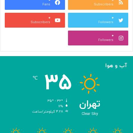
Fans
Subscribers
ه
ل
ر
ی
۰
۰
ی
د
Subscribers
Followers
و
و
ص
ی
۰
ن
ر
Followers
ع
و
ت
س‌
ی
ه
ا
آب و هوا
ی
۳۵
م
℃
ه
ن
د
س
تهران
۳۵º - ۳۲º
ی‌
۱۱%
۴.۲۸ کیلومتر/ساعت
ش
Clear Sky
د
ه
ب