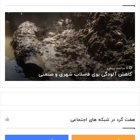
ک
«
ا
پ
ه
ژ
ش
و
آ
ه
ل
ش
و
گ
د
ا
«
گ
ه
۸ ساعت پیش
کاهش آلودگی بوی فاضلاب شهری و صنعتی
ب
ی
م
ب
ل
و
ی
ی
س
ف
ر
ا
ط
ض
ا
هفت گرد در شبکه های اجتماعی
ل
ن
ا
:
ب
ت
ش
۰
۰
و