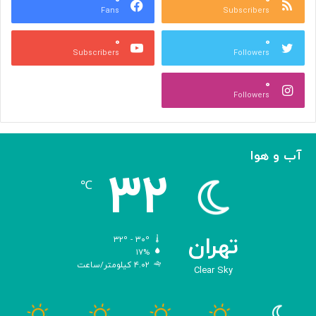
Fans
Subscribers
»
ل
ج
م
۰
۰
ل
پ
Subscribers
Followers
ا
ی
ل
ا
۰
آ
د
Followers
ل‌
ج
ا
ه
ح
ا
م
ن
آب و هوا
د
ی
۳۲
ه
℃
و
ش
م
ص
تهران
۳۲º - ۳۰º
ن
۱۷%
۴.۰۲ کیلومتر/ساعت
و
Clear Sky
ع
ی
ب