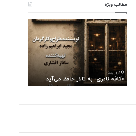
مطالب ویژه
«
ت
ک
و
ا
ل
ف
ی
ه
د
ن
ل
ا
ب
۱ روز پیش
د
ا
تولید لباس‌
۱ روز پیش
ر
س‌
«کافه نادری» به تالار حافظ می‌آید
«حسگرهای 
ی
ه
»
ا
ب
ی
ه
ه
ت
و
ا
ش
ل
م
ا
ن
ر
د