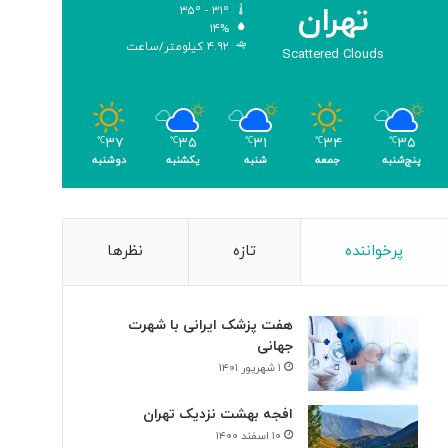
تهران
۳۵º - ۳۱º
ی
۱۴%
ک
۴.۹۲ کیلومتر/ساعت
Scattered Clouds
ر
ی
گ
ا
۳۵
۳۴
۳۱
۳۵
۳۷
م
℃
℃
℃
℃
℃
پنج‌شنبه
جمعه
شنبه
یکشنبه
دوشنبه
ی
»
پرخواننده
تازه
نظرها
هفت پزشک ایرانی با شهرت
جهانی
۱ شهریور ۱۴۰۱
افجه بهشت نزدیک تهران
۱۰ اسفند ۱۴۰۰