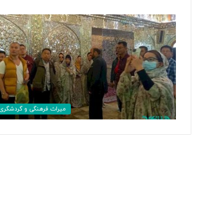
پ
س
ا
ز
م
ا
ه‌
۱ روز پیش
ه
میراث فرهنگی و گردشگری
پس از ماه‌ها کشمکش
ا
رئیس دانشگاه براون ک
ک
ش
م
ک
ش
ب
ا
د
و