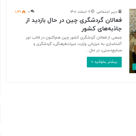
دبیر اجتماعی
۷ اسفند ۱۴۰۱
۰
۱,۱۴۱
فعالان گردشگری چین در حال بازدید از
م
جاذبه‌های کشور
غ
ز
جمعی از فعالان گردشگری کشور چین هم‌اکنون در قالب تور
م
آشناسازی به میزبانی وزارت میراث‌فرهنگی، گردشگری و
ت
صنایع‌دستی، در حال…
ف
ک
بیشتر بخوانید »
۹ ساعت پیش
ر
 با دولت ترامپ،
مغز متفکر گوگل از سمت خود
گ
نار می‌رود
کناره‌گیری کرد
و
گ
ل
ا
ز
س
م
ت
خ