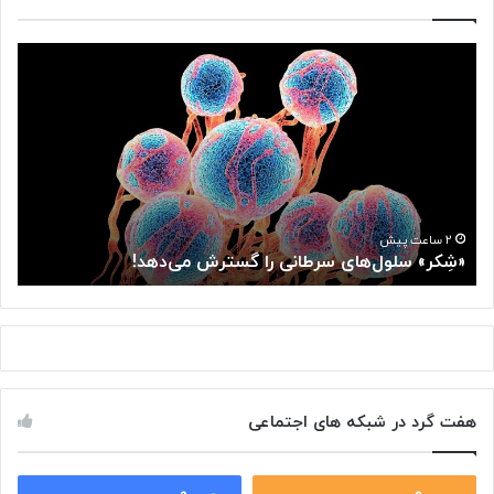
«
ه
شِ
م
ک
ک
ر
ا
»
ر
س
ی
ل
د
و
و
ل‌
و
۲ ساعت پیش
«شِکر» سلول‌های سرطانی را گسترش می‌دهد!
ه
ه
ز
ا
ا
ی
ر
س
ت
ر
خ
ط
ا
ا
ن
هفت گرد در شبکه های اجتماعی
ن
ه
ی
ب
ر
ر
ا
۰
۰
ا