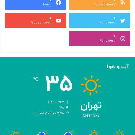
Fans
Subscribers
گ
ی
س
ت
۰
۰
ت
و
Subscribers
Followers
ر
س
ش
ع
۰
م
ه
Followers
ی‌
ن
د
ش
ه
ر
د
ع
آب و هوا
!
ل
۳۵
م
℃
ی
د
ی
ج
تهران
۳۸º - ۳۴º
ی
۱۱%
۲.۶۸ کیلومتر/ساعت
ت
Clear Sky
ا
ل