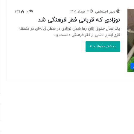
دبیر اجتماعی
۴ خرداد ۱۴۰۱
۰
۳۱۹
نوزادی که قربانی فقر فرهنگی شد
آ
ی
یک فعال حقوق زنان رها شدن نوزادی در سطل زباله‌ای در منطقه
ا
نازی‌آباد را ناشی از فقر فرهنگی دانست و…
ف
بیشتر بخوانید »
ن
ا
و
۱ روز پیش
ر
د ایرانی با
آیا فناوری می‌تواند جای آتش‌نشان‌ها
ی
ریگامی»
را بگیرد؟
م
ی‌
ت
و
ا
ن
د
ج
ا