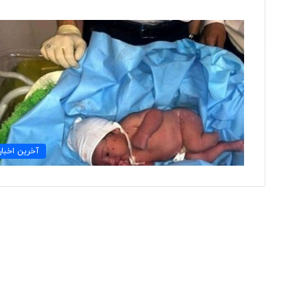
ت
و
ل
ی
د
ل
ب
۲ روز پیش
ا
آخرین اخبار
تولید لباس‌های هوشمن
س‌
«حسگرهای پوشیدنی ک
ه
ا
ی
ه
و
ش
م
ن
د