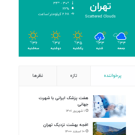
تهران
۳۴º - ۳۰º
و
۲۲%
م
۲.۶۸ کیلومتر/ساعت
Scattered Clouds
ر
۳۶
۳۷
۳۵
۳۳
۳۴
℃
℃
℃
℃
℃
جمعه
شنبه
یکشنبه
دوشنبه
سه‌شنبه
پرخواننده
تازه
نظرها
هفت پزشک ایرانی با شهرت
جهانی
۱ شهریور ۱۴۰۱
افجه بهشت نزدیک تهران
۱۰ اسفند ۱۴۰۰