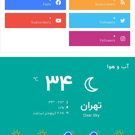
Fans
Subscribers
ص
ک
ر
ن
۰
۰
ب
ا
Subscribers
Followers
ا
ر
ا
ه‌
۰
ل
گ
Followers
ه
ی
ا
ر
م
ی
ا
ک
آب و هوا
ز
ر
۳۴
«
د
℃
ا
و
د
ی
تهران
۳۴º - ۲۸º
س
۱۰%
۲.۶۸ کیلومتر/ساعت
ه
Clear Sky
»
ه
و