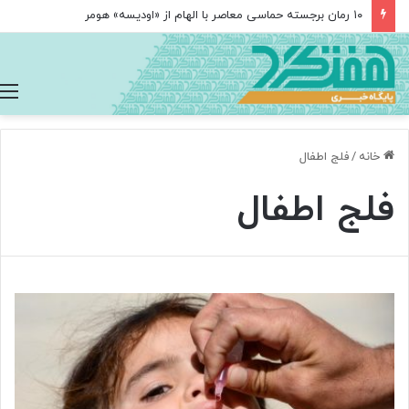
۱۰ رمان برجسته حماسی معاصر با الهام از «اودیسه» هومر
خانه
/
فلج اطفال
فلج اطفال