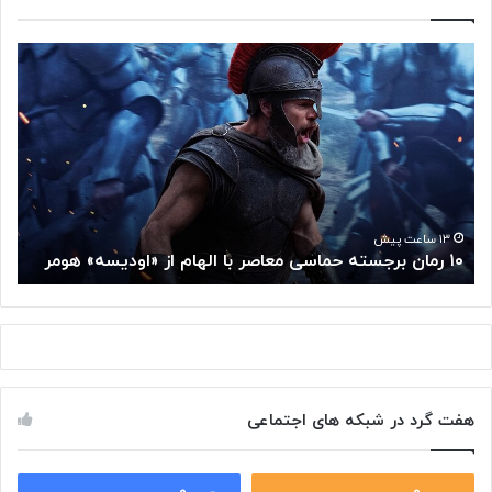
۱
م
۰
غ
ر
ز
م
م
ا
ت
ن
ف
ب
ک
ر
ر
ج
گ
۱۳ ساعت پیش
۱۰ رمان برجسته حماسی معاصر با الهام از «اودیسه» هومر
م
س
و
ت
گ
ه
ل
ح
ا
م
ز
ا
س
س
م
هفت گرد در شبکه های اجتماعی
ی
ت
م
خ
ع
و
ا
۰
۰
د