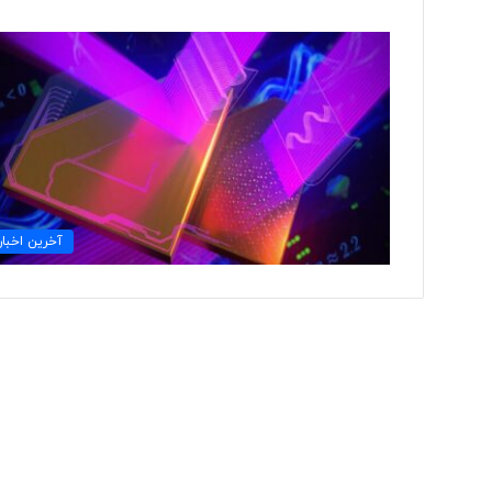
ت
و
ل
ی
د
ل
ب
۲ روز پیش
ا
آخرین اخبار
تولید لباس‌های هوشمن
س‌
«حسگرهای پوشیدنی ک
ه
ا
ی
ه
و
ش
م
ن
د