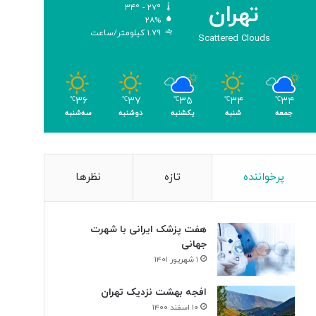
تهران
۳۴º - ۲۷º
و
۲۸%
م
۱.۷۹ کیلومتر/ساعت
Scattered Clouds
ر
۳۶
۳۷
۳۵
۳۴
۳۴
℃
℃
℃
℃
℃
جمعه
شنبه
یکشنبه
دوشنبه
سه‌شنبه
پرخواننده
تازه
نظرها
هفت پزشک ایرانی با شهرت
جهانی
۱ شهریور ۱۴۰۱
افجه بهشت نزدیک تهران
۱۰ اسفند ۱۴۰۰