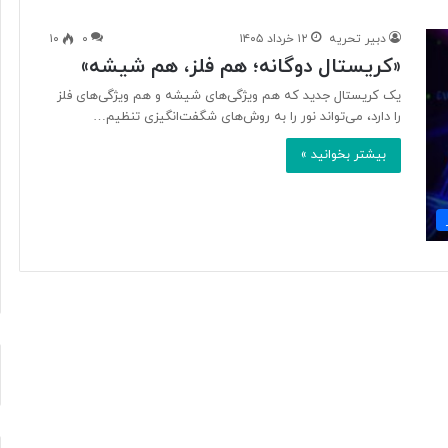
دبیر تحریه
۱۲ خرداد ۱۴۰۵
۰
۱۰
«کریستال دوگانه؛ هم فلز، هم شیشه»
آ
ی
یک کریستال جدید که هم ویژگی‌های شیشه و هم ویژگی‌های فلز
ا
را دارد، می‌تواند نور را به روش‌های شگفت‌انگیزی تنظیم…
ف
بیشتر بخوانید »
ن
ا
و
۲۱ ساعت پیش
ر
د ایرانی با
آیا فناوری می‌تواند جای آتش‌نشان‌ها
ی
ریگامی»
را بگیرد؟
م
ی‌
ت
و
ا
ن
د
ج
ا