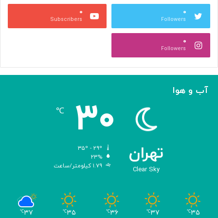
ج
م
۰
۰
ل
پ
Subscribers
Followers
ا
ی
ل
ا
۰
آ
د
Followers
ل‌
ج
ا
ه
ح
ا
م
ن
آب و هوا
د
ی
۳۰
ه
℃
و
ش
م
ص
تهران
۳۵º - ۲۹º
ن
۲۳%
۱.۷۹ کیلومتر/ساعت
و
Clear Sky
ع
ی
ب
ا
۳۷
۳۵
۳۶
۳۷
۳۵
℃
℃
℃
℃
℃
ک