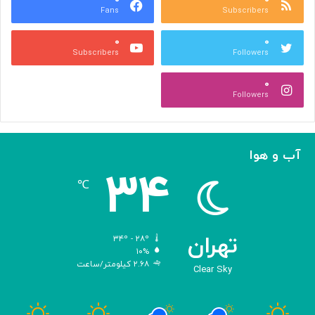
Fans
Subscribers
ص
ک
ر
ن
۰
۰
ب
ا
Subscribers
Followers
ا
ر
ا
ه‌
۰
ل
گ
Followers
ه
ی
ا
ر
م
ی
ا
ک
آب و هوا
ز
ر
۳۴
«
د
℃
ا
و
د
ی
تهران
۳۴º - ۲۸º
س
۱۰%
۲.۶۸ کیلومتر/ساعت
ه
Clear Sky
»
ه
و