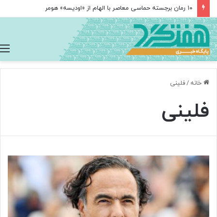
۱۰ رمان برجسته حماسی معاصر با الهام از «اودیسه» هومر
خانه
/
فلینی
فلینی