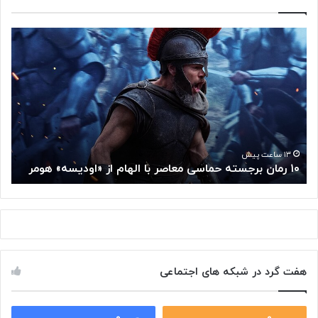
۱
م
۰
غ
ر
ز
م
م
ا
ت
ن
ف
ب
ک
ر
ر
ج
گ
۱۳ ساعت پیش
۱۰ رمان برجسته حماسی معاصر با الهام از «اودیسه» هومر
م
س
و
ت
گ
ه
ل
ح
ا
م
ز
ا
س
س
م
هفت گرد در شبکه های اجتماعی
ی
ت
م
خ
ع
و
ا
۰
۰
د