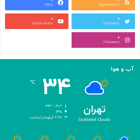
Fans
Subscribers
»
ل
ج
م
۰
۰
ل
پ
Subscribers
Followers
ا
ی
ل
ا
۰
آ
د
Followers
ل‌
ج
ا
ه
ح
ا
م
ن
آب و هوا
د
ی
۳۴
ه
℃
و
ش
م
ص
تهران
۳۴º - ۳۰º
ن
۱۴%
۲.۶۸ کیلومتر/ساعت
و
Scattered Clouds
ع
ی
ب