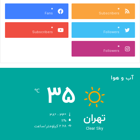
ر
ر
ا
۰
۰
م
Fans
Subscribers
ی
ی
ت
ا
۰
۰
و
ن
Subscribers
Followers
س
ه
ع
۰
ه
Followers
ن
ش
ر
ع
آب و هوا
ل
۳۵
م
℃
ی
د
ی
ج
تهران
۳۸º - ۳۴º
ی
۱۱%
۲.۶۸ کیلومتر/ساعت
ت
Clear Sky
ا
ل