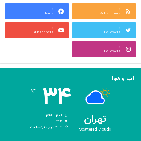
س
ر
ه
۰
۰
ا
Fans
Subscribers
»
ل
ج
م
۰
۰
ل
پ
Subscribers
Followers
ا
ی
ل
ا
۰
آ
د
Followers
ل‌
ج
ا
ه
ح
ا
م
ن
آب و هوا
د
ی
۳۴
ه
℃
و
ش
م
ص
تهران
۳۴º - ۳۰º
ن
۱۴%
۴.۹۲ کیلومتر/ساعت
و
Scattered Clouds
ع
ی