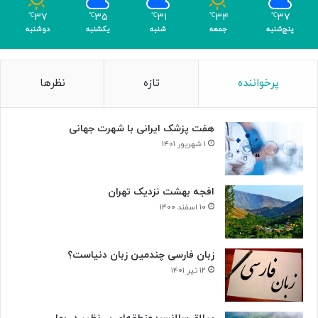
ک
ل
۳۷
۳۵
۳۱
۳۴
۳۷
℃
℃
℃
℃
℃
ر
د
پنج‌شنبه
جمعه
شنبه
یکشنبه
دوشنبه
ی
ر
گ
ت
ا
ا
پرخواننده
تازه
نظرها
م
ل
ی
ا
»
ر
هفت پزشک ایرانی با شهرت جهانی
و
ح
۱ شهریور ۱۴۰۱
د
ت
افجه بهشت نزدیک تهران
۱۰ اسفند ۱۴۰۰
زبان فارسی چندمین زبان دنیاست؟
۱۲ تیر ۱۴۰۱