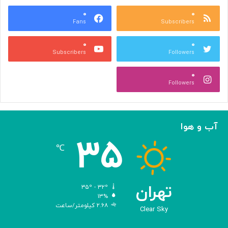
ب
ت
ش
۰
۰
و
Fans
Subscribers
ه
ل
ر
ی
۰
۰
ی
د
Subscribers
Followers
و
و
ص
ی
۰
ن
ر
Followers
ع
و
ت
س‌
ی
ه
ا
آب و هوا
ی
۳۵
م
℃
ه
ن
د
س
تهران
۳۵º - ۳۲º
ی‌
۱۳%
۲.۶۸ کیلومتر/ساعت
ش
Clear Sky
د
ه