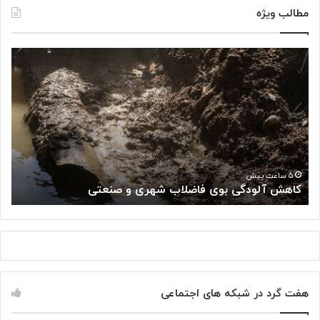
مطالب ویژه
ک
«
ا
پ
ه
ژ
ش
و
آ
ه
ل
ش
و
گ
د
ا
«
گ
ه
۵ ساعت پیش
کاهش آلودگی بوی فاضلاب شهری و صنعتی
ب
ی
م
ب
ل
و
ی
ی
س
ف
ر
ا
ط
ض
ا
هفت گرد در شبکه های اجتماعی
ل
ن
ا
: