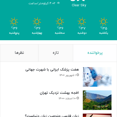
۴.۰۲ کیلومتر/ساعت
ش
Clear Sky
د
ه
ب
ر
۳۶
۳۶
۳۶
۳۷
۳۵
℃
℃
℃
℃
℃
ا
یکشنبه
دوشنبه
سه‌شنبه
چهارشنبه
پنج‌شنبه
ی
ن
ا
پرخواننده
تازه
نظرها
ب
و
د
هفت پزشک ایرانی با شهرت جهانی
ی
س
۱ شهریور ۱۴۰۱
ل
و
ل‌
افجه بهشت نزدیک تهران
ه
۱۰ اسفند ۱۴۰۰
ا
ی
س
زبان فارسی چندمین زبان دنیاست؟