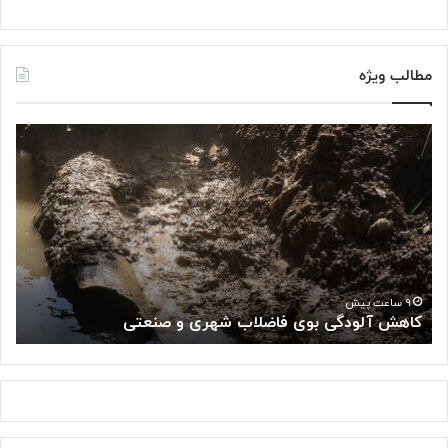
مطالب ویژه
ک
«
ا
پ
ه
ژ
ش
و
آ
ه
ل
ش
و
گ
د
ا
«
گ
ه
۹ ساعت پیش
کاهش آلودگی بوی فاضلاب شهری و صنعتی
ب
ی
م
ب
ل
و
ی
ی
س
ف
ر
ا
ط