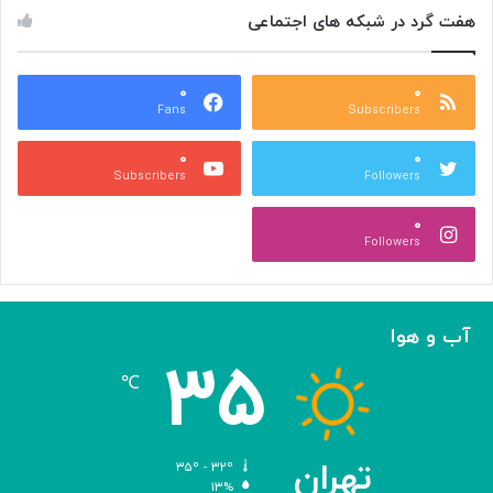
ض
ا
هفت گرد در شبکه های اجتماعی
ل
ن
ا
:
ب
ت
ش
۰
۰
و
Fans
Subscribers
ه
ل
ر
ی
۰
۰
ی
د
Subscribers
Followers
و
و
ص
ی
۰
ن
ر
Followers
ع
و
ت
س‌
ی
ه
ا
آب و هوا
ی
۳۵
م
℃
ه
ن
د
س
تهران
۳۵º - ۳۲º
ی‌
۱۳%