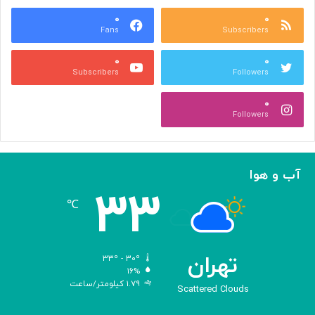
ا
۰
۰
و
Fans
Subscribers
جِ
ش
۰
۰
ن
Subscribers
Followers
ی
د
۰
ن
Followers
ی‌
ه
ا
؛
آب و هوا
ر
۳۳
و
℃
ا
ی
تِ
ش
تهران
۳۳º - ۳۰º
ا
۱۶%
۱.۷۹ کیلومتر/ساعت
ه
Scattered Clouds
ک
ا