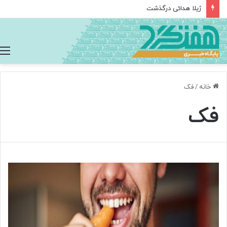
ژیلا هدائی درگذشت
خانه
/
فک
فک