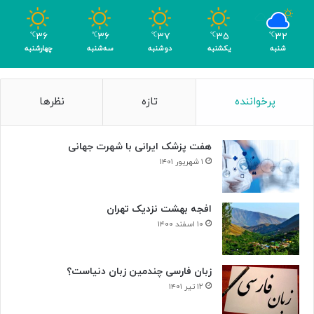
رِ
ب
۳۶
۳۶
۳۷
۳۵
۳۲
℃
℃
℃
℃
℃
ی‌
شنبه
یکشنبه
دوشنبه
سه‌شنبه
چهارشنبه
ب
د
ی
پرخواننده
تازه
نظرها
لِ
ب
ت
هفت پزشک ایرانی با شهرت جهانی
ه
و
۱ شهریور ۱۴۰۱
و
ن
+
افجه بهشت نزدیک تهران
ص
۱۰ اسفند ۱۴۰۰
د
ا
زبان فارسی چندمین زبان دنیاست؟
۱۲ تیر ۱۴۰۱