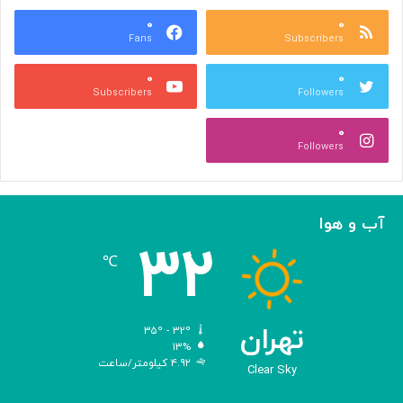
س
ر
ه
۰
۰
ا
Fans
Subscribers
»
ل
ج
م
۰
۰
ل
پ
Subscribers
Followers
ا
ی
ل
ا
۰
آ
د
Followers
ل‌
ج
ا
ه
ح
ا
م
ن
آب و هوا
د
ی
۳۲
ه
℃
و
ش
م
ص
تهران
۳۵º - ۳۲º
ن
۱۳%
۴.۹۲ کیلومتر/ساعت
و
Clear Sky
ع
ی