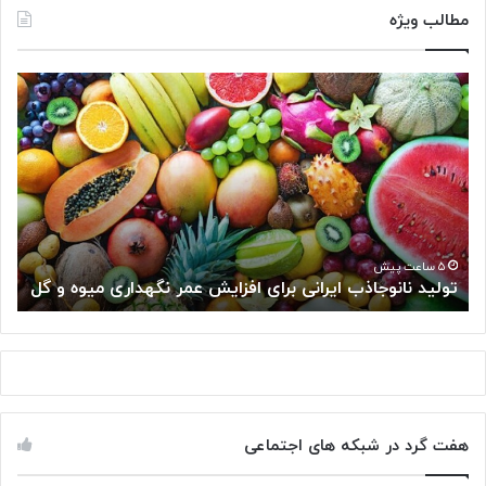
مطالب ویژه
«
شِ
ک
ر
»
س
ل
و
ل‌
۵ ساعت پیش
ایش عمر نگهداری میوه و گل
«شِکر» سلول‌های سرطانی را گسترش 
ه
ا
ی
س
ر
ط
ا
هفت گرد در شبکه های اجتماعی
ن
ی