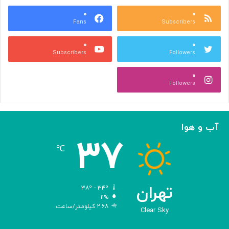
ر
۰
ا
۰
Fans
Subscribers
گ
س
۰
۰
ت
Subscribers
Followers
ر
ش
۰
م
Followers
ی‌
د
ه
د
آب و هوا
!
۳۷
℃
تهران
۳۸º - ۳۴º
۱۱%
۲.۶۸ کیلومتر/ساعت
Clear Sky