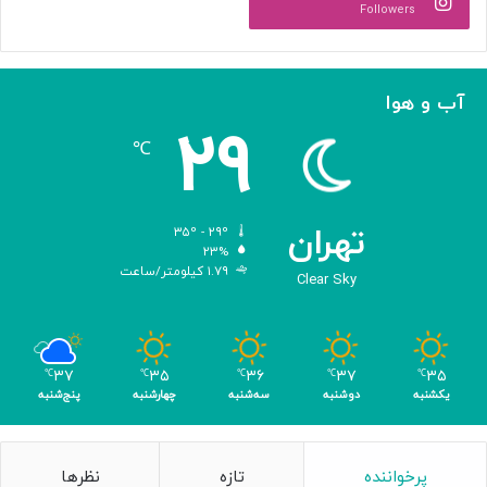
د
Followers
ج
ه
ا
ن
آب و هوا
ی
۲۹
ه
℃
و
ش
م
ص
تهران
۳۵º - ۲۹º
ن
۲۳%
۱.۷۹ کیلومتر/ساعت
و
Clear Sky
ع
ی
ب
ا
۳۷
۳۵
۳۶
۳۷
۳۵
℃
℃
℃
℃
℃
ک
یکشنبه
دوشنبه
سه‌شنبه
چهارشنبه
پنج‌شنبه
س
ب
۴
پرخواننده
تازه
نظرها
م