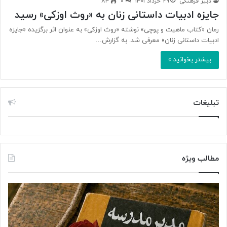
دبیر فرهنگی
۲۹ خرداد ۱۴۰۱
۰
۸۴
جایزه ادبیات داستانی زنان به «روث اوزکی» رسید
رمان «کتاب ماهیت و پوچی» نوشته «روث اوزکی» به عنوان اثر برگزیده «جایزه
ادبیات داستانی زنان» معرفی شد. به گزارش…
بیشتر بخوانید »
تبلیغات
مطالب ویژه
د
ژ
ر
ی
خ
ل
ش
ا