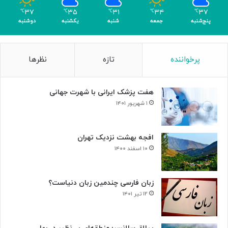
ک
ل
۳۷
۳۵
۳۱
۳۴
۳۷
℃
℃
℃
℃
℃
ر
د
پنج‌شنبه
جمعه
شنبه
یکشنبه
دوشنبه
ی
ر
گ
ت
ا
ا
پرخواننده
تازه
نظرها
م
ل
ی
ا
»
ر
هفت پزشک ایرانی با شهرت جهانی
و
ح
۱ شهریور ۱۴۰۱
د
ت
افجه بهشت نزدیک تهران
۱۰ اسفند ۱۴۰۰
زبان فارسی چندمین زبان دنیاست؟
۱۲ تیر ۱۴۰۱