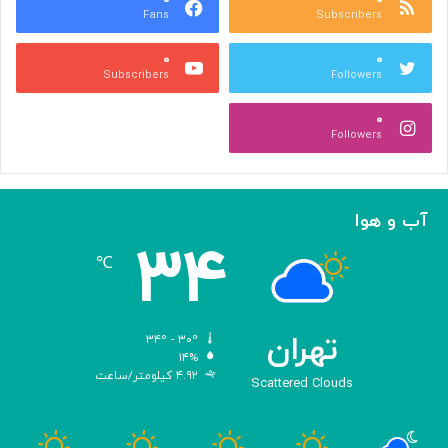
Fans
Subscribers
»
ل
ج
م
۰
۰
ل
پ
Subscribers
Followers
ا
ی
ل
ا
۰
آ
د
Followers
ل‌
ج
ا
ه
ح
ا
م
ن
آب و هوا
د
ی
۳۴
ه
℃
و
ش
م
ص
تهران
۳۴º - ۳۰º
ن
۱۴%
۴.۹۲ کیلومتر/ساعت
و
Scattered Clouds
ع
ی
ب