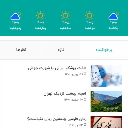
ع
ی
ب
ا
۳۷
۳۶
۳۵
۳۷
۳۵
℃
℃
℃
℃
℃
ک
یکشنبه
دوشنبه
سه‌شنبه
چهارشنبه
پنج‌شنبه
س
ب
۴
پرخواننده
تازه
نظرها
م
د
ا
هفت پزشک ایرانی با شهرت جهانی
ل
۱ شهریور ۱۴۰۱
افجه بهشت نزدیک تهران
۱۰ اسفند ۱۴۰۰
زبان فارسی چندمین زبان دنیاست؟
۱۲ تیر ۱۴۰۱