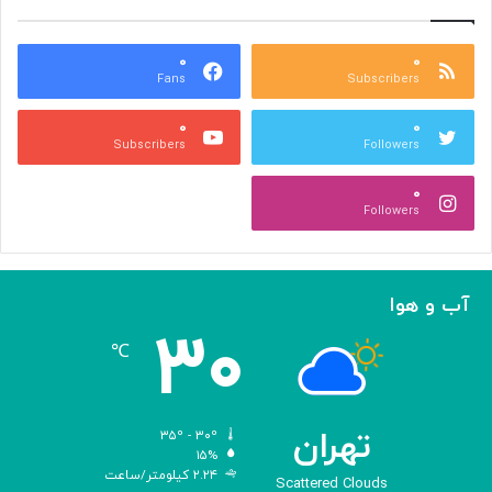
ر
د
س
ر
ه
۰
۰
ا
Fans
Subscribers
»
ل
ج
م
۰
۰
ل
پ
Subscribers
Followers
ا
ی
ل
ا
۰
آ
د
Followers
ل‌
ج
ا
ه
ح
ا
م
ن
آب و هوا
د
ی
۳۰
ه
℃
و
ش
م
ص
تهران
۳۵º - ۳۰º
ن
۱۵%
۲.۲۴ کیلومتر/ساعت
و
Scattered Clouds