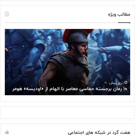
مطالب ویژه
۱
م
۰
غ
ر
ز
م
م
ا
ت
ن
ف
ب
ک
ر
ر
ج
گ
۱ روز پیش
۱۰ رمان برجسته حماسی معاصر با الهام از «اودیسه» هومر
م
س
و
ت
گ
ه
ل
ح
ا
م
ز
ا
س
س
م
هفت گرد در شبکه های اجتماعی
ی
ت