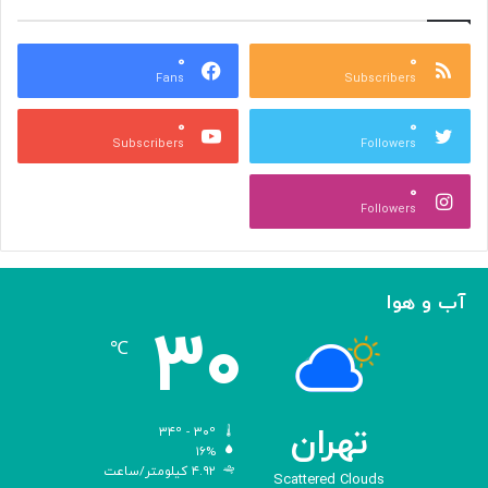
م
خ
ع
و
ا
۰
۰
د
Fans
Subscribers
ص
ک
ر
ن
۰
۰
ب
ا
Subscribers
Followers
ا
ر
ا
ه‌
۰
ل
گ
Followers
ه
ی
ا
ر
م
ی
ا
ک
آب و هوا
ز
ر
۳۰
«
د
℃
ا
و
د
ی
تهران
۳۴º - ۳۰º
س
۱۶%
۴.۹۲ کیلومتر/ساعت
ه
Scattered Clouds