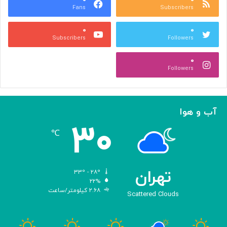
Fans
Subscribers
ص
ک
ر
ن
۰
۰
ب
ا
Subscribers
Followers
ا
ر
ا
ه‌
۰
ل
گ
Followers
ه
ی
ا
ر
م
ی
ا
ک
آب و هوا
ز
ر
۳۰
«
د
℃
ا
و
د
ی
تهران
۳۳º - ۲۸º
س
۲۲%
۲.۶۸ کیلومتر/ساعت
ه
Scattered Clouds
»
ه
و