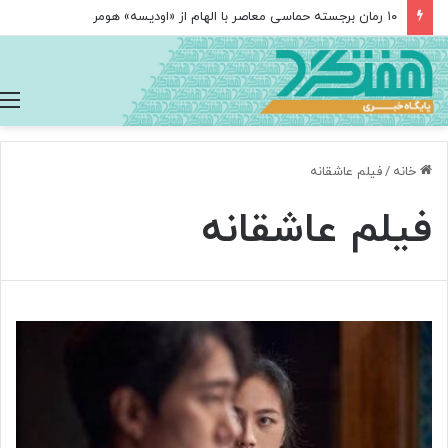
۱۰ رمان برجسته حماسی معاصر با الهام از «اودیسه» هومر
خانه
/
فیلم عاشقانه
فیلم عاشقانه