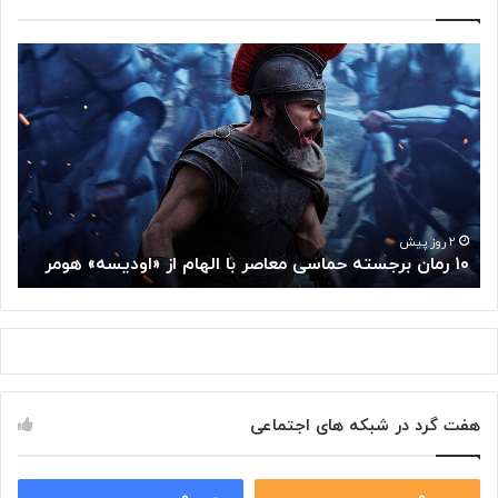
۱
م
۰
غ
ر
ز
م
م
ا
ت
ن
ف
ب
ک
ر
ر
ج
گ
۲ روز پیش
۱۰ رمان برجسته حماسی معاصر با الهام از «اودیسه» هومر
م
س
و
ت
گ
ه
ل
ح
ا
م
ز
ا
س
س
م
هفت گرد در شبکه های اجتماعی
ی
ت
م
خ
ع
و
ا
۰
۰
د