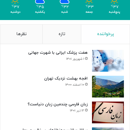
ک
ل
۳۷
۳۵
۳۲
۳۳
۳۷
℃
℃
℃
℃
℃
ر
د
پنج‌شنبه
جمعه
شنبه
یکشنبه
دوشنبه
ی
ر
گ
ت
ا
ا
پرخواننده
تازه
نظرها
م
ل
ی
ا
»
ر
هفت پزشک ایرانی با شهرت جهانی
و
ح
۱ شهریور ۱۴۰۱
د
ت
افجه بهشت نزدیک تهران
۱۰ اسفند ۱۴۰۰
زبان فارسی چندمین زبان دنیاست؟
۱۲ تیر ۱۴۰۱