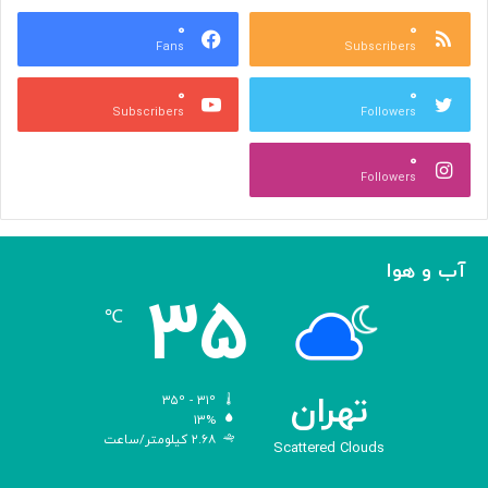
ع
و
ا
۰
۰
د
Fans
Subscribers
ص
ک
ر
ن
۰
۰
ب
ا
Subscribers
Followers
ا
ر
ا
ه‌
۰
ل
گ
Followers
ه
ی
ا
ر
م
ی
ا
ک
آب و هوا
ز
ر
۳۵
«
د
℃
ا
و
د
ی
تهران
۳۵º - ۳۱º
س
۱۳%
۲.۶۸ کیلومتر/ساعت
ه
Scattered Clouds
»
ه