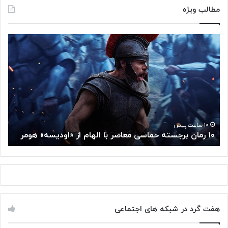
مطالب ویژه
۱
م
۰
غ
ر
ز
م
م
ا
ت
ن
ف
ب
ک
ر
ر
ج
گ
۱۰ ساعت پیش
۱۰ رمان برجسته حماسی معاصر با الهام از «اودیسه» هومر
م
س
و
ت
گ
ه
ل
ح
ا
م
ز
ا
س
س
م
هفت گرد در شبکه های اجتماعی
ی
ت
م
خ