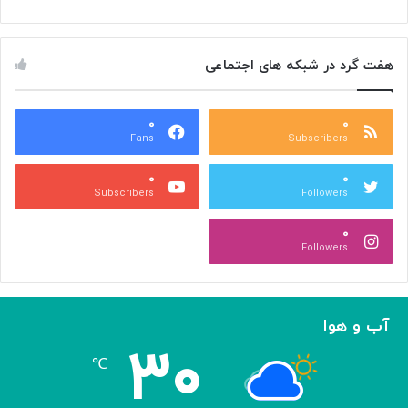
م
ز
ا
س
س
م
هفت گرد در شبکه های اجتماعی
ی
ت
م
خ
ع
و
ا
۰
۰
د
Fans
Subscribers
ص
ک
ر
ن
۰
۰
ب
ا
Subscribers
Followers
ا
ر
ا
ه‌
۰
ل
گ
Followers
ه
ی
ا
ر
م
ی
ا
ک
آب و هوا
ز
ر
۳۰
«
د
℃
ا
و