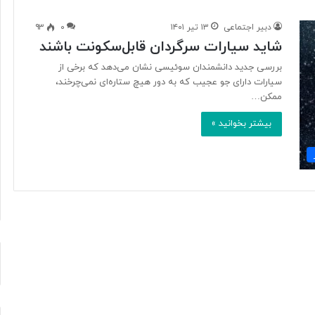
دبیر اجتماعی
۱۳ تیر ۱۴۰۱
۰
۹۳
شاید سیارات سرگردان قابل‌سکونت باشند
م
ع
بررسی جدید دانشمندان سوئیسی نشان می‌دهد که برخی از
ر
سیارات دارای جو عجیب که به دور هیچ ستاره‌ای نمی‌چرخند،
ف
ممکن…
ی
بیشتر بخوانید »
چ
ن
د
سمت خود
۴ ساعت پیش
ک
معرفی چند کتاب برای نویسنده شدن
ت
ا
ب
ب
ر
ا
ی
ن
و