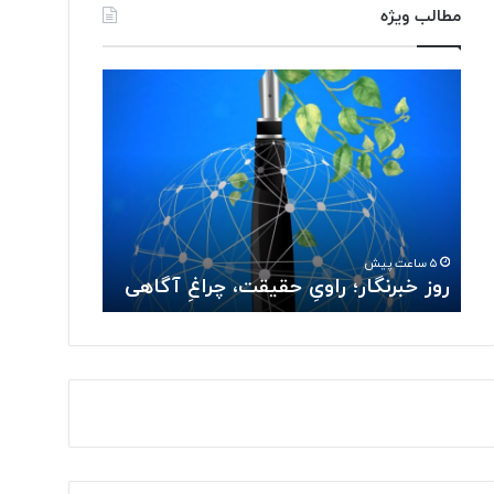
مطالب ویژه
ر
آ
و
ی
ز
ا
خ
ف
ب
ن
ر
ا
ن
و
۲ روز پیش
گ
ر
آیا فناوری 
۵ ساعت پیش
ا
ی
روز خبرنگار؛ راویِ حقیقت، چراغِ آگاهی
را بگیرد؟
ر
م
؛
ی‌
ر
ت
ا
و
و
ا
یِ
ن
ح
د
ق
ج
ی
ا