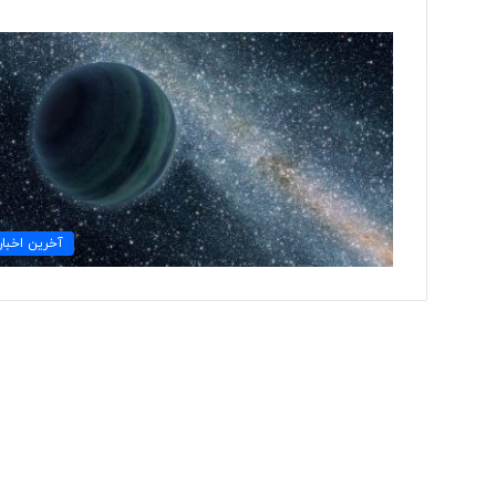
م
غ
ز
م
ت
ف
ک
۲ روز پیش
ر
آخرین اخبار
مغز متفکر گوگل از 
گ
کناره‌گیری کرد
و
گ
ل
ا
ز
س
م
ت
خ