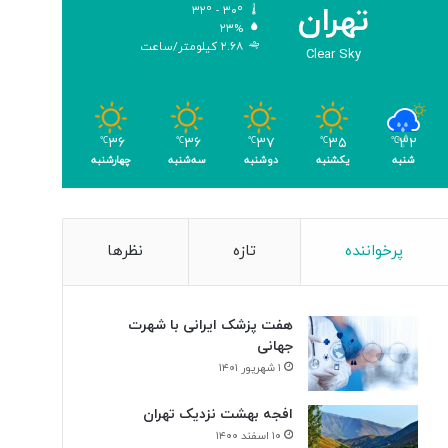
تهران
۳۲º - ۳۰º
۲۳%
۲.۶۸ کیلومتر/ساعت
Clear Sky
۳۶
۳۶
۳۷
۳۵
۳۲
℃
℃
℃
℃
℃
شنبه
یکشنبه
دوشنبه
سه‌شنبه
چهارشنبه
پرخواننده
تازه
نظرها
هفت پزشک ایرانی با شهرت
جهانی
۱ شهریور ۱۴۰۱
افجه بهشت نزدیک تهران
۱۰ اسفند ۱۴۰۰