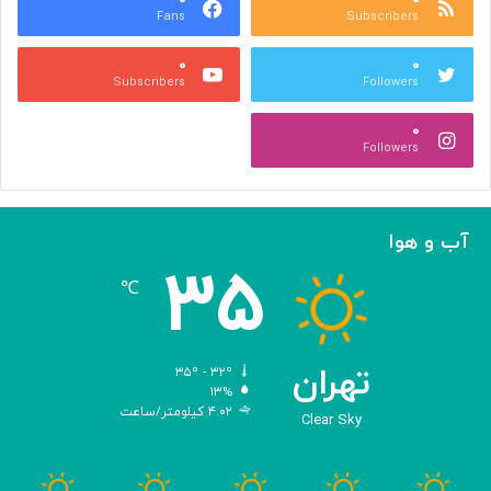
Fans
Subscribers
ه
ل
ر
ی
۰
۰
ی
د
Subscribers
Followers
و
و
ص
ی
۰
ن
ر
Followers
ع
و
ت
س‌
ی
ه
ا
آب و هوا
ی
۳۵
م
℃
ه
ن
د
س
تهران
۳۵º - ۳۲º
ی‌
۱۳%
۴.۰۲ کیلومتر/ساعت
ش
Clear Sky
د
ه
ب