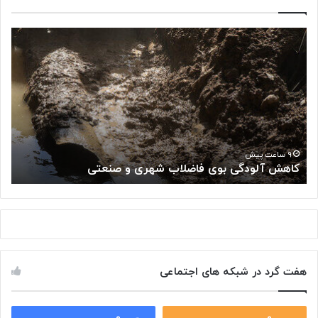
ک
«
ا
پ
ه
ژ
ش
و
آ
ه
ل
ش
و
گ
د
ا
«
گ
ه
۹ ساعت پیش
کاهش آلودگی بوی فاضلاب شهری و صنعتی
ب
ی
م
ب
ل
و
ی
ی
س
ف
ر
ا
ط
ض
ا
هفت گرد در شبکه های اجتماعی
ل
ن
ا
:
ب
ت
ش
۰
۰
و