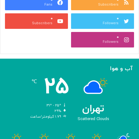
Fans
Subscribers
ص
ک
ر
ن
۰
۰
ب
ا
Subscribers
Followers
ا
ر
ا
ه‌
۰
ل
گ
Followers
ه
ی
ا
ر
م
ی
ا
ک
آب و هوا
ز
ر
۲۵
«
د
℃
ا
و
د
ی
تهران
۳۱º - ۲۵º
س
۲۹%
۱.۷۹ کیلومتر/ساعت
ه
Scattered Clouds
»
ه
و