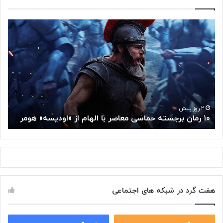
۱
م
۰
غ
ر
ز
م
م
ا
ت
ن
ف
ب
ک
ر
ر
ج
گ
۲ روز پیش
۱۰ رمان برجسته حماسی معاصر با الهام از «اودیسه» هومر
م
س
و
ت
گ
ه
ل
ح
ا
م
ز
ا
س
س
م
هفت گرد در شبکه های اجتماعی
ی
ت
م
خ
ع
و
ا
۰
۰
د