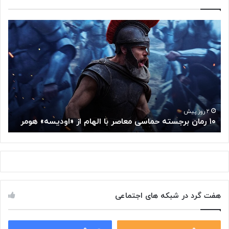
۱
م
۰
غ
ر
ز
م
م
ا
ت
ن
ف
ب
ک
ر
ر
ج
گ
۲ روز پیش
۱۰ رمان برجسته حماسی معاصر با الهام از «اودیسه» هومر
م
س
و
ت
گ
ه
ل
ح
ا
م
ز
ا
س
س
م
هفت گرد در شبکه های اجتماعی
ی
ت
م
خ
ع
و
ا
۰
۰
د