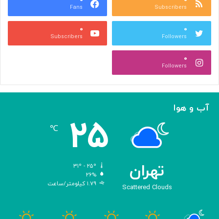
Fans
Subscribers
ص
ک
ر
ن
۰
۰
ب
ا
Subscribers
Followers
ا
ر
ا
ه‌
۰
ل
گ
Followers
ه
ی
ا
ر
م
ی
ا
ک
آب و هوا
ز
ر
۲۵
«
د
℃
ا
و
د
ی
تهران
۳۱º - ۲۵º
س
۲۶%
۱.۷۹ کیلومتر/ساعت
ه
Scattered Clouds
»
ه
و